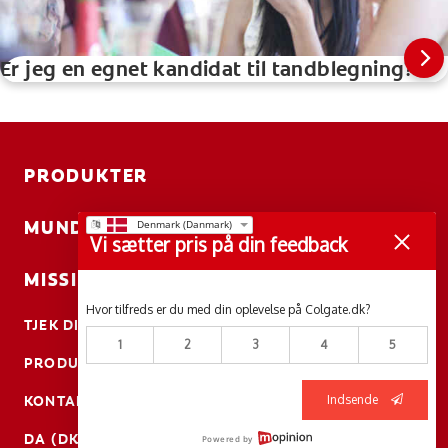
Er jeg en egnet kandidat til tandblegning?
PRODUKTER
MUNDSUNDHED
Vi sætter pris på din feedback
MISSION
Hvor tilfreds er du med din oplevelse på Colgate.dk?
TJEK DIN MUNDSUNDHED
1
2
3
4
5
PRODUKTMATCH
Indsende
KONTAKT OS
DA (DK)
Powered by