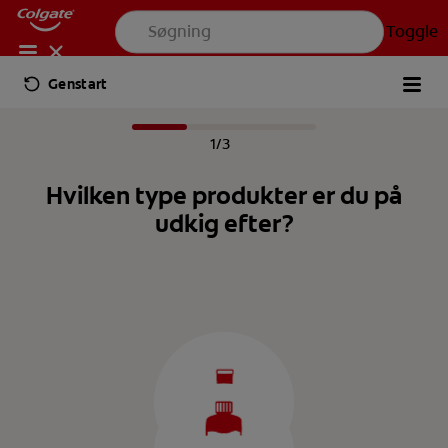
Toggle
Colgate® | Tandpasta, tandbørster og ressourcer til mundhygiejne
Genstart
FOR PROFESSIONELLE
DA (DK)
1/3
PRODUKTER
PRODUKTER
Hvilken type produkter er du på
udkig efter?
PRODUKTER
MUNDSUNDHED
Toggle
MUNDSUNDHED
MUNDSUNDHED
MISSION
MISSION
TJEK DIN MUNDSUNDHED
TJEK DIN MUNDSUNDHED
MISSION
PRODUKTMATCH
PRODUKTMATCH