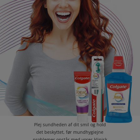
TJEK DIN MUNDSUNDHED
PRODUKTMATCH
FOR PROFESSIONELLE
DA (DK)
Plej sundheden af dit smil og hold
det beskyttet, før mundhygiejne
problemer opstår med vores klinisk