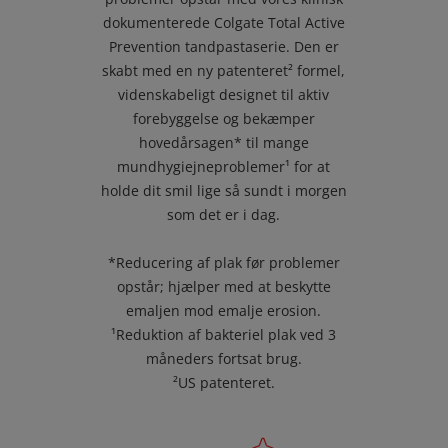
dokumenterede Colgate Total Active
Prevention tandpastaserie. Den er
skabt med en ny patenteret² formel,
videnskabeligt designet til aktiv
forebyggelse og bekæmper
hovedårsagen* til mange
mundhygiejneproblemer¹ for at
holde dit smil lige så sundt i morgen
som det er i dag.
*Reducering af plak før problemer
opstår; hjælper med at beskytte
emaljen mod emalje erosion.
¹Reduktion af bakteriel plak ved 3
måneders fortsat brug.
²US patenteret.