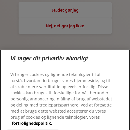
KONTAKT OS
TJEK DIN MUNDSUNDHED
Ja, det gør jeg
DA (DK)
PRODUKTMATCH
Colgateprofessional.dk
Nej, det gør jeg ikke
FOR PROFESSIONELLE
DA (DK)
Vi tager dit privatliv alvorligt
Vi bruger cookies og lignende teknologier til at
forstå, hvordan du bruger vores hjemmeside, og til
at skabe mere værdifulde oplevelser for dig. Disse
cookies kan bruges til forskellige formål, herunder
© 2026 Colgate-Palmolive Company. Alle rettigheder
personlig annoncering, måling af brug af webstedet
forbeholdes
og deling med tredjepartspartnere. Ved at fortsætte
med at bruge dette websted accepterer du vores
Vilkår for anvendelse
brug af cookies og lignende teknologier, vores
fortrolighedspolitik.
Politik om beskyttelse af personlige oplysninger