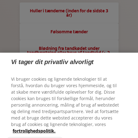
KONTAKT OS
TJEK DIN MUNDSUNDHED
Huller i tænderne (inden for de sidste 3
DA (DK)
år)
PRODUKTMATCH
Colgateprofessional.dk
Følsomme tænder
FOR PROFESSIONELLE
Blødning fra tandkødet under
tandbørstning eller brug af tandtråd (> 2-
DA (DK)
4 om måneden eller mere)
Vi tager dit privatliv alvorligt
Tandkødsproblemer eller henvisning til
parodontolog
Vi bruger cookies og lignende teknologier til at
forstå, hvordan du bruger vores hjemmeside, og til
at skabe mere værdifulde oplevelser for dig. Disse
Hævet eller betændt tandkød
cookies kan bruges til forskellige formål, herunder
© 2026 Colgate-Palmolive Company. Alle rettigheder
personlig annoncering, måling af brug af webstedet
Vi sætter pris på din feedback
forbeholdes
Manglende eller løs tand
og deling med tredjepartspartnere. Ved at fortsætte
med at bruge dette websted accepterer du vores
Vilkår for anvendelse
brug af cookies og lignende teknologier, vores
Dannelse af tandsten
Hvor tilfreds er du med din oplevelse på Colgate.dk?
fortrolighedspolitik.
Politik om beskyttelse af personlige oplysninger